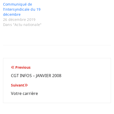
Communiqué de
l’intersyndicale du 19
décembre
26 décembre 2019
Dans "Actu nationale"
Navigation
Previous
de
CGT INFOS – JANVIER 2008
l’article
Suivant
Votre carrière