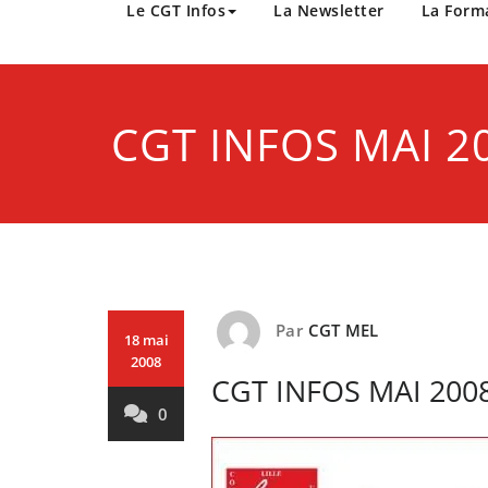
CGT Métropole Europée
Le CGT Infos
La Newsletter
La Form
CGT INFOS MAI 2
Par
CGT MEL
18 mai
2008
CGT INFOS MAI 200
0