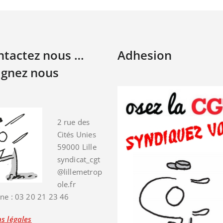
ontactez nous …
Adhesion
ignez nous
2 rue des
Cités Unies
59000 Lille
syndicat_cgt
@lillemetrop
ole.fr
ne : 03 20 21 23 46
s légales