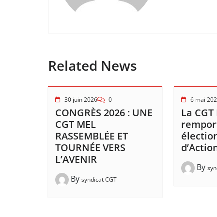
Related News
30 juin 2026
0
6 mai 20
CONGRÈS 2026 : UNE
La CGT
CGT MEL
remport
RASSEMBLÉE ET
électio
TOURNÉE VERS
d’Action
L’AVENIR
By
syn
By
syndicat CGT