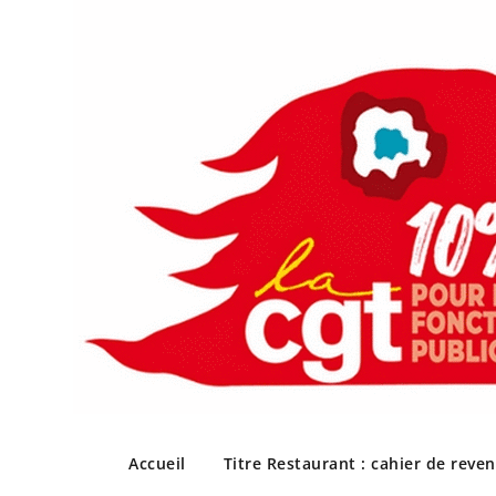
Skip
to
Accueil
Titre Restaurant : cahier de reve
content