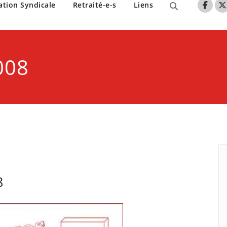
nne de Lille
ation Syndicale
Retraité-e-s
Liens
008
8