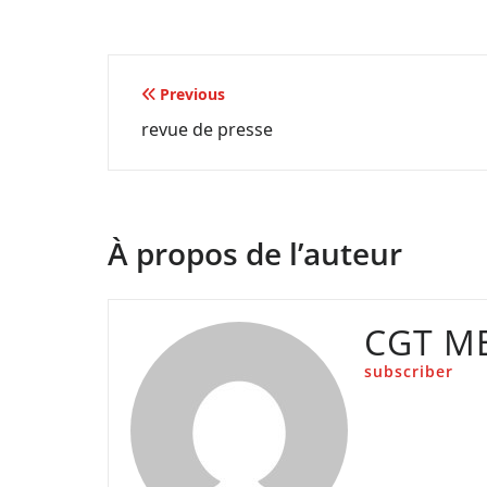
Navigation
Previous
revue de presse
de
l’article
À propos de l’auteur
CGT M
subscriber