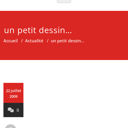
un petit dessin…
Accueil
/
Actualité
/
un petit dessin…
22 juillet
2009
0