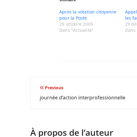
Apres la votation citoyenne
Appel
pour la Poste
les f
29 octobre 2009
29 d
Dans "Actualité"
Dans 
Navigation
Previous
journée d’action interprofessionnelle
de
l’article
À propos de l’auteur