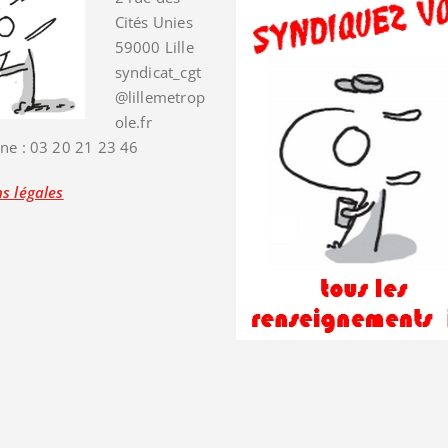
Cités Unies
59000 Lille
syndicat_cgt
@lillemetrop
ole.fr
ne : 03 20 21 23 46
s légales