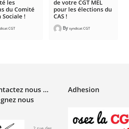
é les
de votre CGT MEL
ns du Comité
pour les élections du
 Sociale !
CAS !
By
dicat CGT
syndicat CGT
ontactez nous …
Adhesion
ignez nous
2 rue des