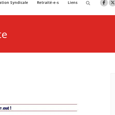
nne de Lille
ation Syndicale
Retraité-e-s
Liens
te