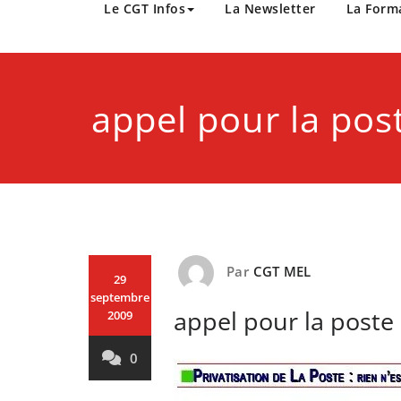
CGT Métropole Europée
Le CGT Infos
La Newsletter
La Form
appel pour la pos
Par
CGT MEL
29
septembre
appel pour la poste
2009
0