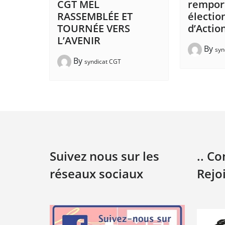
CGT MEL
remport
RASSEMBLÉE ET
électio
TOURNÉE VERS
d’Action
L’AVENIR
By
syn
By
syndicat CGT
Suivez nous sur les
.. C
réseaux sociaux
Rejo