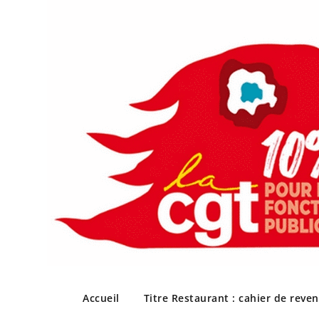
Skip
to
Accueil
Titre Restaurant : cahier de reve
content