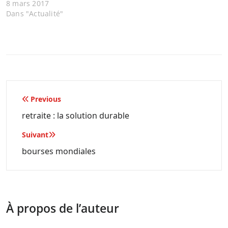
8 mars 2017
Dans "Actualité"
Navigation
Previous
de
retraite : la solution durable
l’article
Suivant
bourses mondiales
À propos de l’auteur