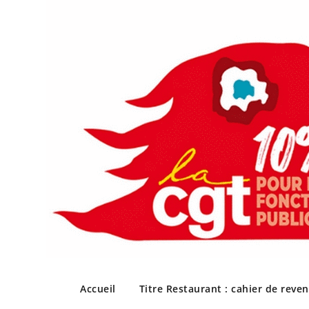
Skip
to
Accueil
Titre Restaurant : cahier de reve
content