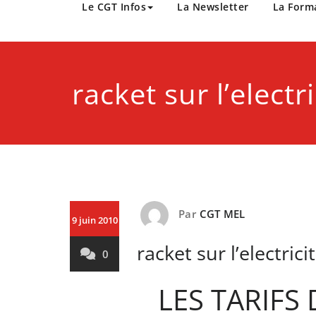
CGT Métropole Europée
Le CGT Infos
La Newsletter
La Form
racket sur l’electri
Par
CGT MEL
9 juin 2010
racket sur l’electrici
0
LES TARIFS