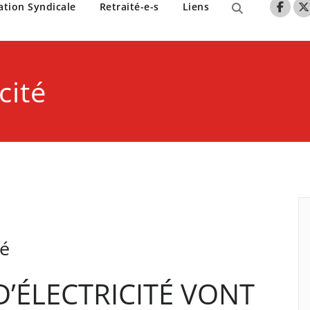
nne de Lille
ation Syndicale
Retraité-e-s
Liens
cité
té
 D’ÉLECTRICITÉ VONT