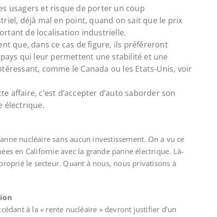
es usagers et risque de porter un coup
iel, déjà mal en point, quand on sait que le prix
ortant de localisation industrielle.
nt que, dans ce cas de figure, ils préféreront
 pays qui leur permettent une stabilité et une
f intéressant, comme le Canada ou les Etats-Unis, voir
tte affaire, c’est d’accepter d’auto saborder son
 électrique.
manne nucléaire sans aucun investissement. On a vu ce
nées en Californie avec la grande panne électrique. Là-
pproprié le secteur. Quant à nous, nous privatisons à
tion
ccédant à la « rente nucléaire » devront justifier d’un