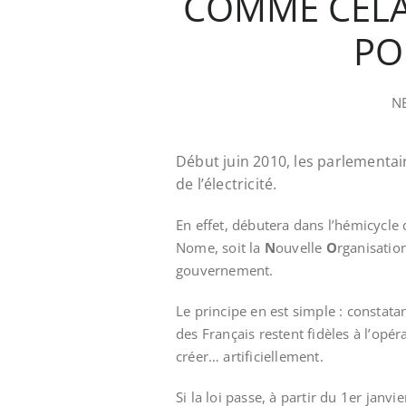
COMME CELA 
PO
NE
Début juin 2010, les parlementair
de l’électricité.
En effet, débutera dans l’hémicycle 
Nome, soit la
N
ouvelle
O
rganisatio
gouvernement.
Le principe en est simple : constat
des Français restent fidèles à l’opé
créer… artificiellement.
Si la loi passe, à partir du 1er janv