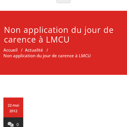
Non application du jour de
carence à LMCU
Accueil
/
Actualité
/
Non application du jour de carence à LMCU
22 mai
2012
0