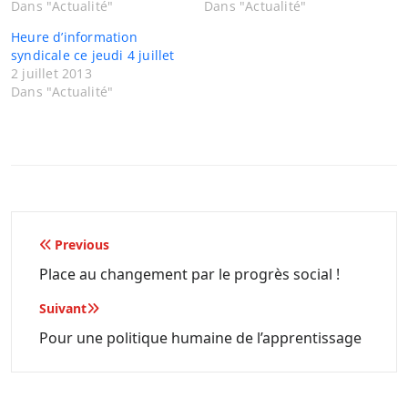
Dans "Actualité"
Dans "Actualité"
Heure d’information
syndicale ce jeudi 4 juillet
2 juillet 2013
Dans "Actualité"
Navigation
Previous
de
Place au changement par le progrès social !
l’article
Suivant
Pour une politique humaine de l’apprentissage