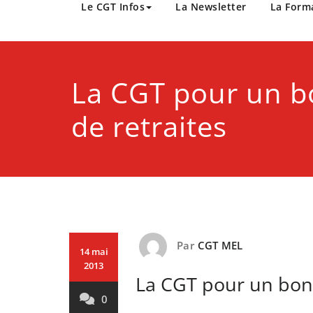
CGT Métropole Europée
Le CGT Infos
La Newsletter
La Form
La CGT pour un b
de retraites
Par
CGT MEL
14 mai
2013
La CGT pour un bon 
0