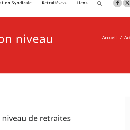
nne de Lille
ation Syndicale
Retraité-e-s
Liens
on niveau
Accueil
/
Ac
niveau de retraites