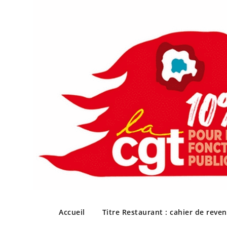
Skip
to
Accueil
Titre Restaurant : cahier de reve
content