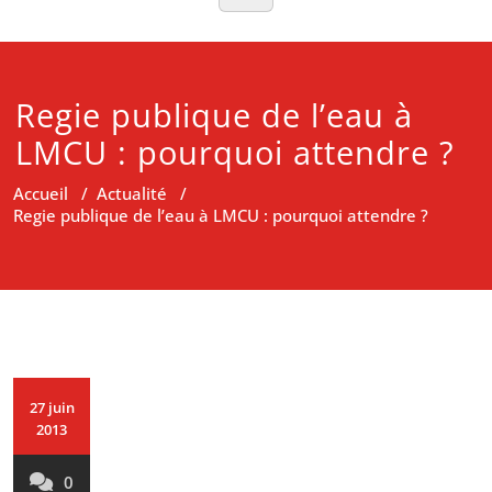
Regie publique de l’eau à
LMCU : pourquoi attendre ?
Accueil
/
Actualité
/
Regie publique de l’eau à LMCU : pourquoi attendre ?
27 juin
2013
0