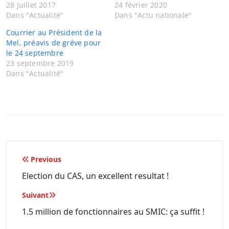
28 juillet 2017
24 février 2020
Dans "Actualité"
Dans "Actu nationale"
Courrier au Président de la
Mel, préavis de gréve pour
le 24 septembre
23 septembre 2019
Dans "Actualité"
Navigation
Previous
de
Election du CAS, un excellent resultat !
l’article
Suivant
1.5 million de fonctionnaires au SMIC: ça suffit !