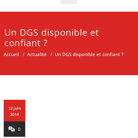
Un DGS disponible et
confiant ?
Accueil
/
Actualité
/
Un DGS disponible et confiant ?
12 juin
2014
0