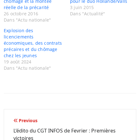
chômage et la montée
pour le duo Hollande/Valls
réelle de la précarité
3 juin 2015
26 octobre 2016
Dans "Actualité"
Dans "Actu nationale"
Explosion des
licenciements
économiques, des contrats
précaires et du chômage
chez les jeunes
19 août 2024
Dans "Actu nationale"
Navigation
Previous
de
L’édito du CGT INFOS de Fevrier : Premières
victoires