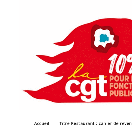
Skip
to
Accueil
Titre Restaurant : cahier de reve
content