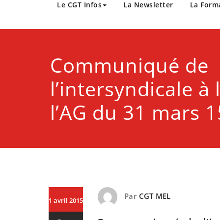
CGT Métropole Europée
Le CGT Infos
La Newsletter
La Form
Communiqué de
l’intersyndicale à 
l’AG du 31 mars 1
Par
CGT MEL
1 avril 2015