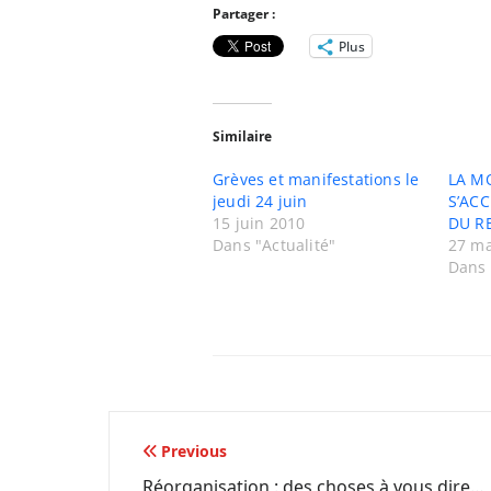
Partager :
Plus
Similaire
Grèves et manifestations le
LA M
jeudi 24 juin
S’ACC
15 juin 2010
DU RE
Dans "Actualité"
27 ma
Dans 
Navigation
Previous
Réorganisation : des choses à vous dire…