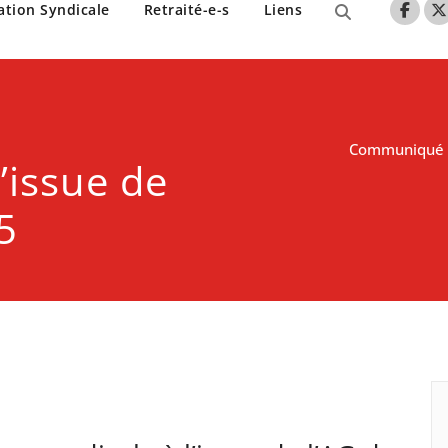
nne de Lille
ation Syndicale
Retraité-e-s
Liens
Communiqué de
l’issue de
5