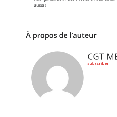
de
aussi !
l’article
À propos de l’auteur
CGT M
subscriber