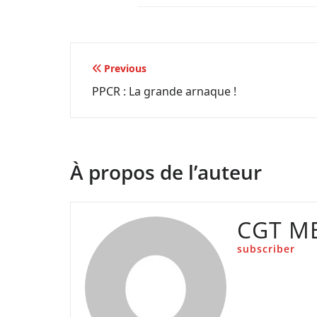
Navigation
Previous
PPCR : La grande arnaque !
de
l’article
À propos de l’auteur
CGT M
subscriber