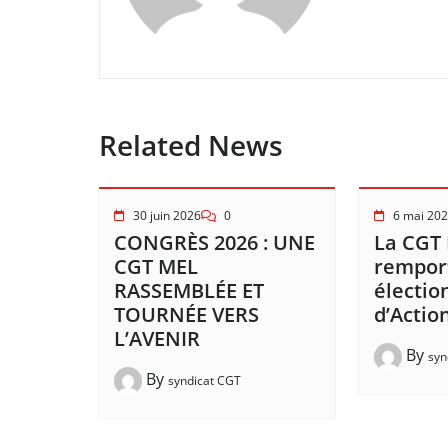
Related News
30 juin 2026
0
6 mai 20
CONGRÈS 2026 : UNE
La CGT
CGT MEL
remport
RASSEMBLÉE ET
électio
TOURNÉE VERS
d’Action
L’AVENIR
By
syn
By
syndicat CGT