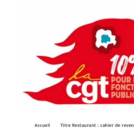
Skip
to
Accueil
Titre Restaurant : cahier de reve
content