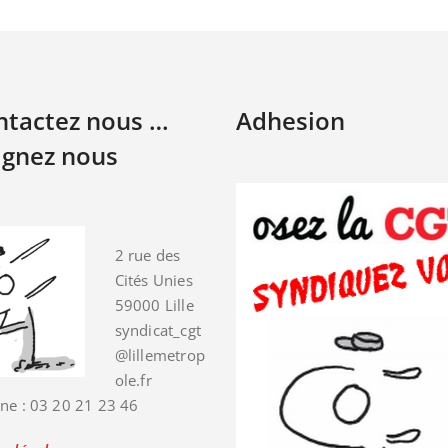
ontactez nous …
Adhesion
ignez nous
2 rue des
Cités Unies
59000 Lille
syndicat_cgt
@lillemetrop
ole.fr
ne : 03 20 21 23 46