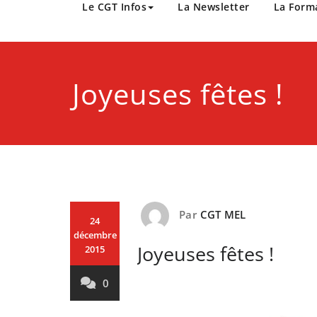
CGT Métropole Europée
Le CGT Infos
La Newsletter
La Form
Joyeuses fêtes !
Par
CGT MEL
24
décembre
Joyeuses fêtes !
2015
0