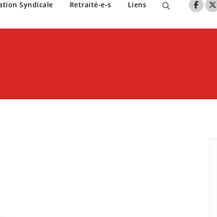
nne de Lille
ation Syndicale
Retraité-e-s
Liens