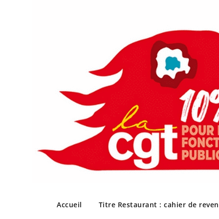
Skip
to
Accueil
Titre Restaurant : cahier de reve
content