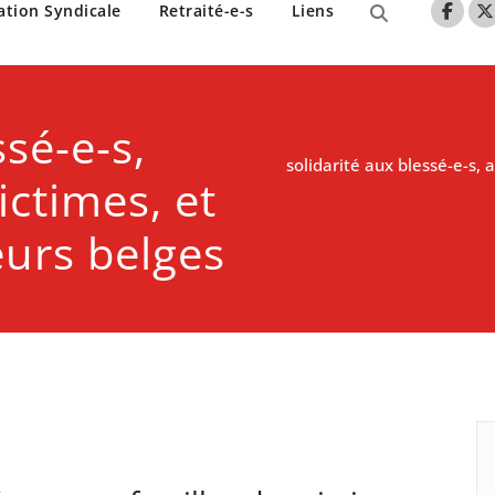
nne de Lille
ation Syndicale
Retraité-e-s
Liens
ssé-e-s,
solidarité aux blessé-e-s, a
ictimes, et
leurs belges