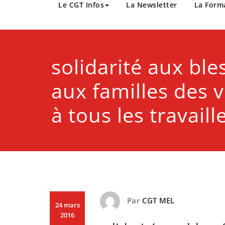
CGT Métropole Europée
Le CGT Infos
La Newsletter
La Form
solidarité aux ble
aux familles des v
à tous les travail
Par
CGT MEL
24 mars
2016