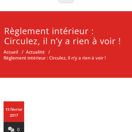
Règlement intérieur :
Circulez, il n’y a rien à voir !
Accueil
/
Actualité
/
Règlement intérieur : Circulez, il n’y a rien à voir !
15 février
2017
0