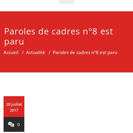
Paroles de cadres n°8 est
paru
Accueil
/
Actualité
/
Paroles de cadres n°8 est paru
28 juillet
2017
0