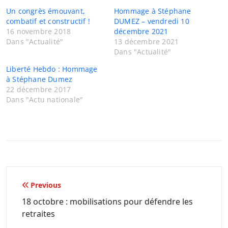
Un congrès émouvant,
Hommage à Stéphane
combatif et constructif !
DUMEZ – vendredi 10
16 novembre 2018
décembre 2021
Dans "Actualité"
13 décembre 2021
Dans "Actualité"
Liberté Hebdo : Hommage
à Stéphane Dumez
22 décembre 2017
Dans "Actu nationale"
Navigation
Previous
de
18 octobre : mobilisations pour défendre les
retraites
l’article