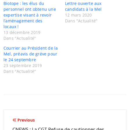
Biotope : les élus du
Lettre ouverte aux
personnel ont obtenu une
candidats à la Mel
expertise visant à revoir
12 mars 2020
l’aménagement des
Dans "Actualité"
locaux !
13 décembre 2019
Dans "Actualité"
Courrier au Président de la
Mel, préavis de gréve pour
le 24 septembre
23 septembre 2019
Dans "Actualité"
Navigation
Previous
de
CNEWS : La CGT Refuse de cautionner des