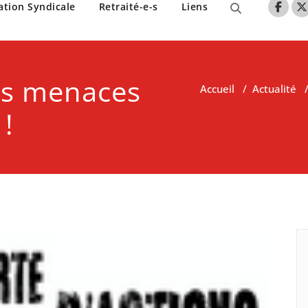
nne de Lille
ation Syndicale
Retraité-e-s
Liens
es menaces
Accueil
/
Actualité
 !