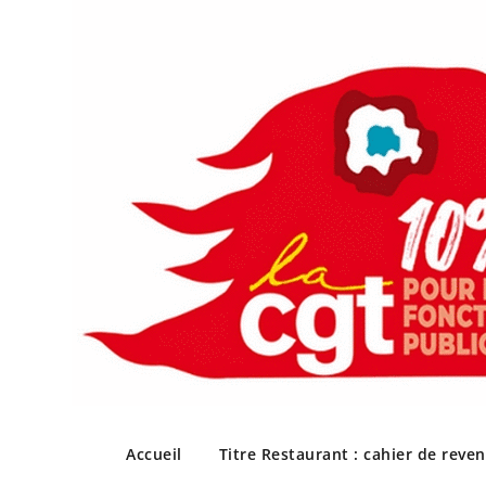
Skip
to
Accueil
Titre Restaurant : cahier de reve
content