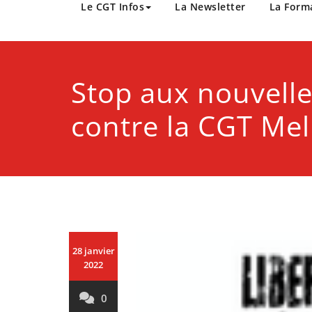
CGT Métropole Europée
Le CGT Infos
La Newsletter
La Form
Stop aux nouvell
contre la CGT Mel
28 janvier
2022
0