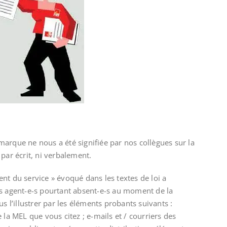
arque ne nous a été signifiée par nos collègues sur la
par écrit, ni verbalement.
nt du service » évoqué dans les textes de loi a
es agent-e-s pourtant absent-e-s au moment de la
s l’illustrer par les éléments probants suivants :
 la MEL que vous citez ; e-mails et / courriers des