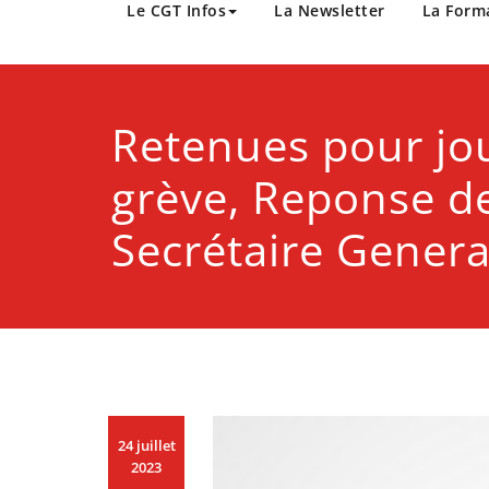
CGT Métropole Europée
Le CGT Infos
La Newsletter
La Form
Retenues pour jo
grève, Reponse d
Secrétaire Genera
24 juillet
2023