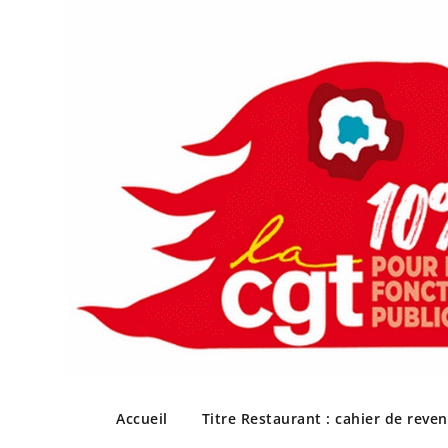
Skip
to
Accueil
Titre Restaurant : cahier de reve
content