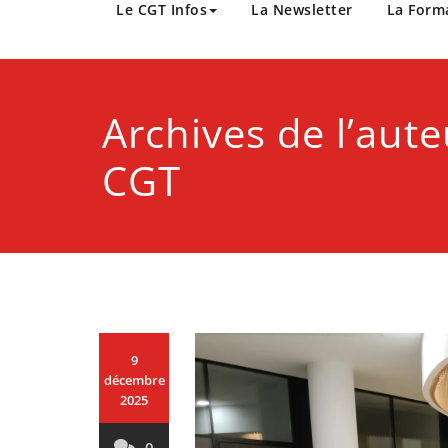
CGT Métropole Europée
Le CGT Infos
La Newsletter
La Form
Archives de l’aut
CGT
9
décembre
2025