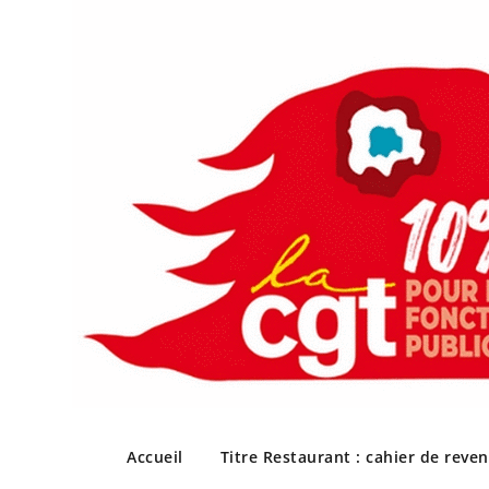
Skip
to
Accueil
Titre Restaurant : cahier de reve
content