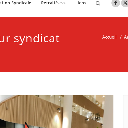
nne de Lille
ation Syndicale
Retraité-e-s
Liens
eur
syndicat
Accueil
/
Ar