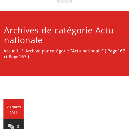
Archives de catégorie Actu
nationale
Accueil
/
Archive par catégorie "Actu nationale"
( Page167
) ( Page167 )
23 mars
2011
0