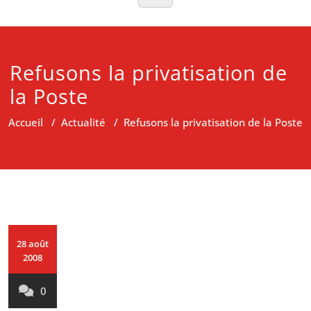
Refusons la privatisation de
la Poste
Accueil
/
Actualité
/
Refusons la privatisation de la Poste
28 août
2008
0