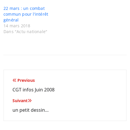
22 mars : un combat
commun pour l’intérêt
général
14 mars 2018
Dans "Actu nationale"
Navigation
Previous
de
CGT infos Juin 2008
l’article
Suivant
un petit dessin…