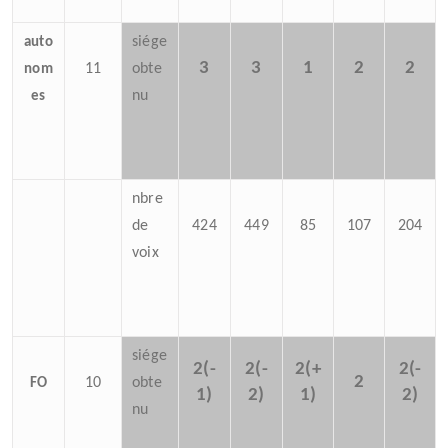
siége
auto
3
3
1
2
2
11
obte
nom
nu
es
nbre
de
424
449
85
107
204
voix
siége
2(-
2(-
2(+
2(-
2
10
obte
FO
1)
2)
1)
2)
nu