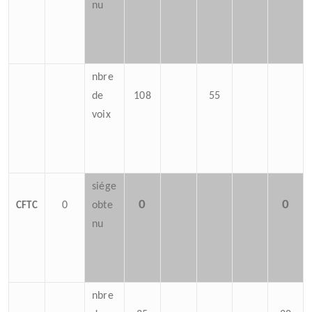
nu
nbre
de
108
55
voix
siége
0
0
0
obte
CFTC
nu
nbre