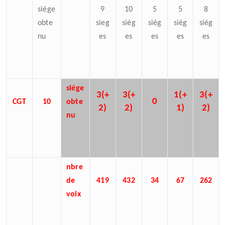
siége
9
10
5
5
8
obte
sieg
siég
siég
siég
siég
nu
es
es
es
es
es
siége
3(+
3(+
1(+
3(+
0
CGT
10
obte
2)
2)
1)
2)
nu
nbre
de
419
432
34
67
262
voix