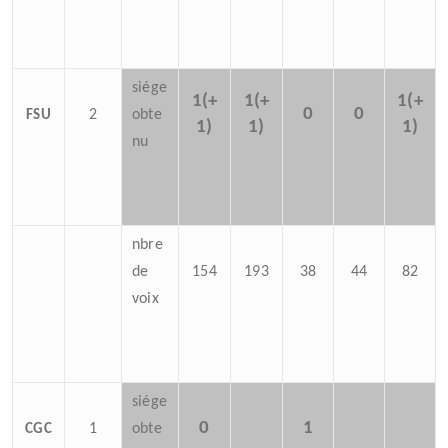
siége
1(+
1(+
1(+
0
0
2
obte
FSU
1)
1)
1)
nu
nbre
de
154
193
38
44
82
voix
siége
0
1
1
obte
CGC