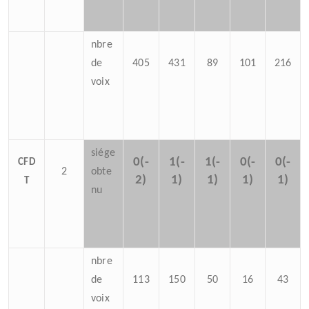
nbre
de
405
431
89
101
216
voix
siége
0(-
1(-
1(-
0(-
0(-
CFD
2
obte
2)
1)
1)
1)
1)
T
nu
nbre
de
113
150
50
16
43
voix