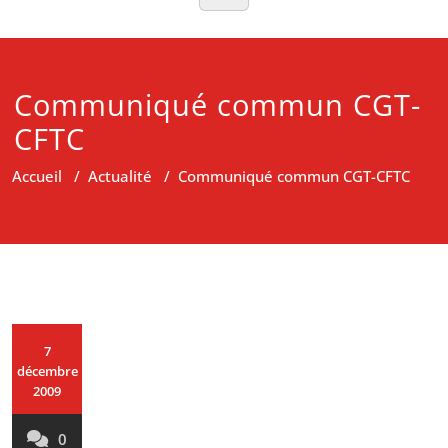
Communiqué commun CGT-
CFTC
Accueil
/
Actualité
/
Communiqué commun CGT-CFTC
7
décembre
2009
0