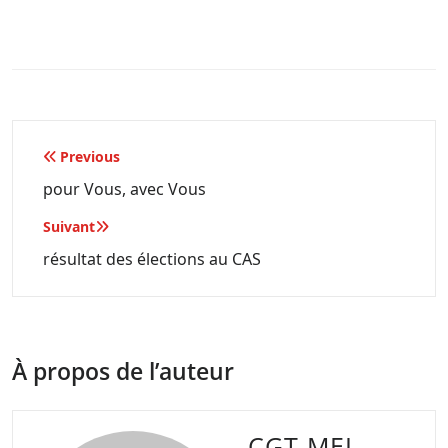
Navigation
Previous
de
pour Vous, avec Vous
l’article
Suivant
résultat des élections au CAS
À propos de l’auteur
CGT MEL