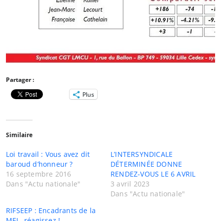
Partager :
Plus
Similaire
Loi travail : Vous avez dit
L’INTERSYNDICALE
baroud d’honneur ?
DÉTERMINÉE DONNE
16 septembre 2016
RENDEZ-VOUS LE 6 AVRIL
Dans "Actu nationale"
3 avril 2023
Dans "Actu nationale"
RIFSEEP : Encadrants de la
MEL, réagissez !