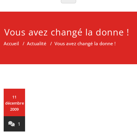
Vous avez changé la donne !
Accueil
/
Actualité
/
Vous avez changé la donne !
11
décembre
2009
1