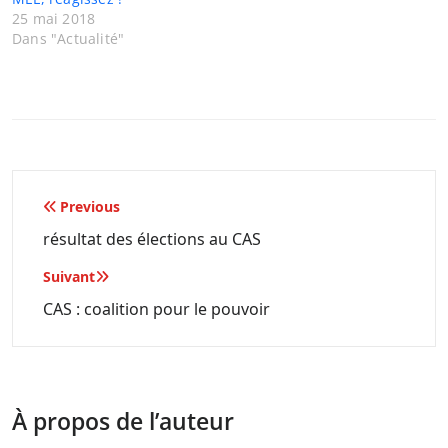
25 mai 2018
Dans "Actualité"
Navigation
Previous
de
résultat des élections au CAS
l’article
Suivant
CAS : coalition pour le pouvoir
À propos de l’auteur