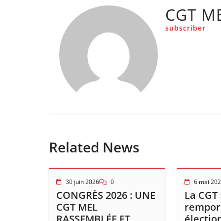
CGT M
subscriber
Related News
30 juin 2026
0
6 mai 20
CONGRÈS 2026 : UNE
La CGT
CGT MEL
remport
RASSEMBLÉE ET
électio