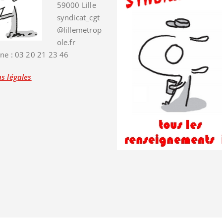
59000 Lille
syndicat_cgt
@lillemetrop
ole.fr
ne : 03 20 21 23 46
s légales