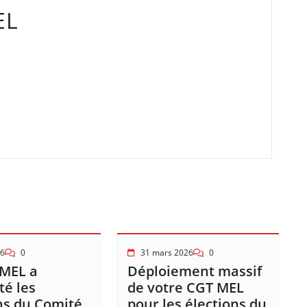
EL
26
0
31 mars 2026
0
 MEL a
Déploiement massif
é les
de votre CGT MEL
ns du Comité
pour les élections du