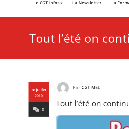
CGT Métropole Europée
Le CGT Infos
La Newsletter
La Form
Tout l’été on cont
Par
CGT MEL
28 juillet
2010
Tout l’été on continu
0