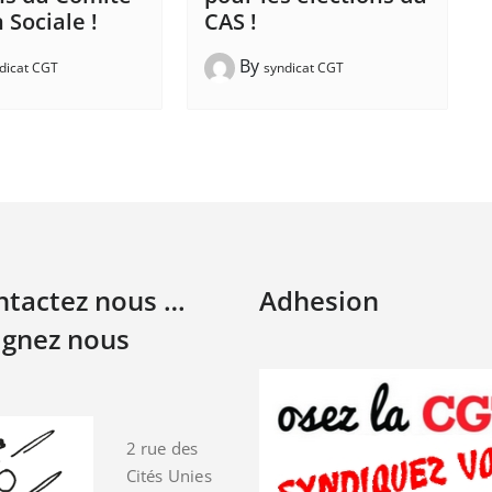
 Sociale !
CAS !
By
dicat CGT
syndicat CGT
ontactez nous …
Adhesion
ignez nous
2 rue des
Cités Unies