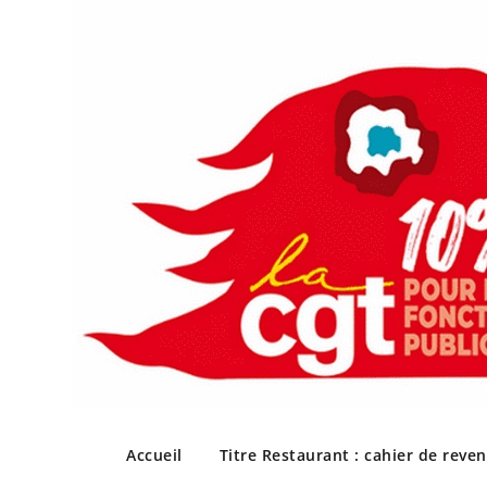
Skip
to
Accueil
Titre Restaurant : cahier de reve
content