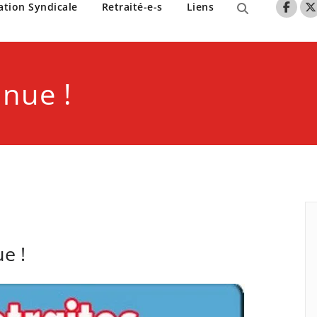
nne de Lille
ation Syndicale
Retraité-e-s
Liens
inue !
e !