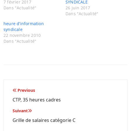
7 février 2017
SYNDICALE
Dans "Actualité"
26 juin 2017
Dans "Actualité"
heure d’information
syndicale
22 novembre 2010
Dans "Actualité"
Navigation
Previous
de
CTP, 35 heures cadres
l’article
Suivant
Grille de salaires catégorie C