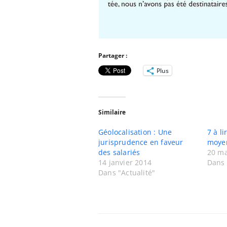
Partager :
Plus
Similaire
Géolocalisation : Une
7 à l
jurisprudence en faveur
moyen
des salariés
20 ma
14 janvier 2014
Dans 
Dans "Actualité"