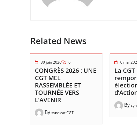
Related News
30 juin 2026
0
6 mai 20
CONGRÈS 2026 : UNE
La CGT
CGT MEL
remport
RASSEMBLÉE ET
électio
TOURNÉE VERS
d’Action
L’AVENIR
By
syn
By
syndicat CGT