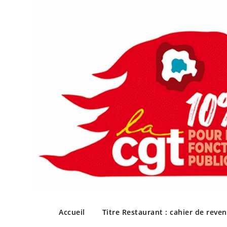
Skip
to
Accueil
Titre Restaurant : cahier de reve
content