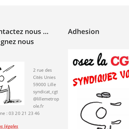
ontactez nous …
Adhesion
ignez nous
2 rue des
Cités Unies
59000 Lille
syndicat_cgt
@lillemetrop
ole.fr
ne : 03 20 21 23 46
s légales