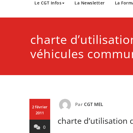
CGT Métropole Europée
Le CGT Infos
La Newsletter
La Form
charte d’utilisati
véhicules commu
Par
CGT MEL
2 février
2011
charte d’utilisatio
0