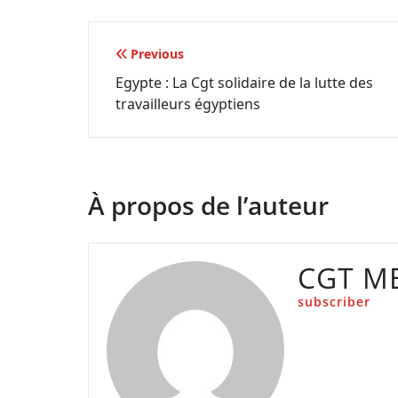
Navigation
Previous
Egypte : La Cgt solidaire de la lutte des
de
travailleurs égyptiens
l’article
À propos de l’auteur
CGT M
subscriber