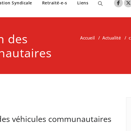
nne de Lille
ation Syndicale
Retraité-e-s
Liens
on des
Accueil
/
Actualité
/
c
nautaires
n des véhicules communautaires