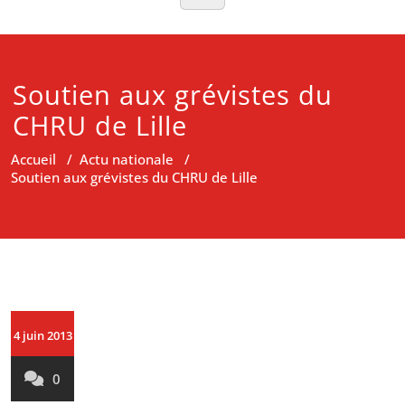
Soutien aux grévistes du
CHRU de Lille
Accueil
/
Actu nationale
/
Soutien aux grévistes du CHRU de Lille
4 juin 2013
0