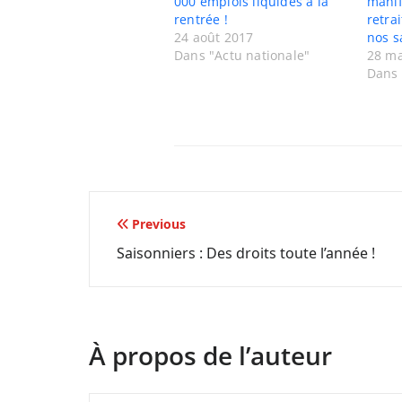
000 emplois liquidés à la
manif
rentrée !
retra
24 août 2017
nos s
Dans "Actu nationale"
28 ma
Dans 
Navigation
Previous
Saisonniers : Des droits toute l’année !
de
l’article
À propos de l’auteur