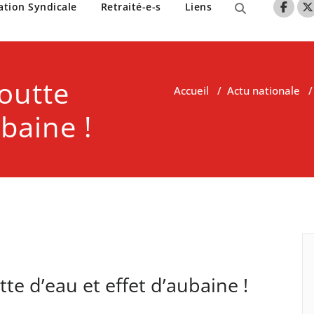
nne de Lille
ation Syndicale
Retraité-e-s
Liens
goutte
Accueil
/
Actu nationale
ubaine !
tte d’eau et effet d’aubaine !