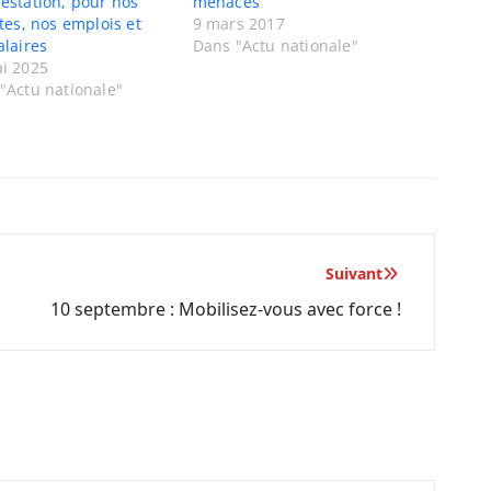
estation, pour nos
menacés
ites, nos emplois et
9 mars 2017
alaires
Dans "Actu nationale"
i 2025
"Actu nationale"
Suivant
10 septembre : Mobilisez-vous avec force !