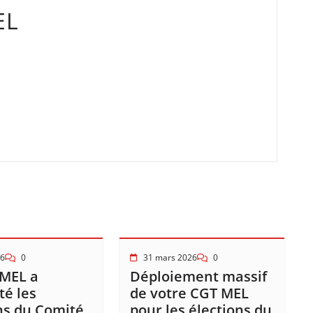
EL
26
0
31 mars 2026
0
 MEL a
Déploiement massif
é les
de votre CGT MEL
ns du Comité
pour les élections du