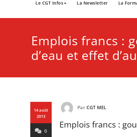
CGT Métropole Europée
Le CGT Infos
La Newsletter
La Form
Emplois francs : 
d’eau et effet d’a
Par
CGT MEL
14 août
2013
Emplois francs : gou
0