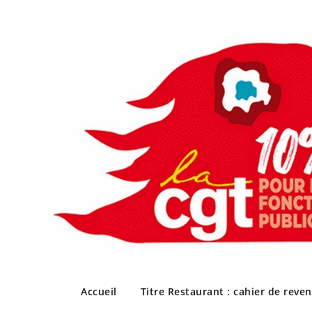
Skip
to
Accueil
Titre Restaurant : cahier de reve
content