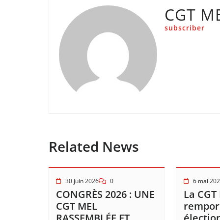
CGT M
subscriber
Related News
30 juin 2026
0
6 mai 20
CONGRÈS 2026 : UNE
La CGT
CGT MEL
remport
RASSEMBLÉE ET
électio