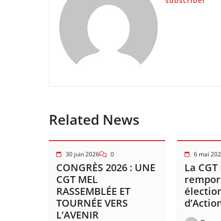
subscriber
Related News
30 juin 2026
0
6 mai 20
CONGRÈS 2026 : UNE
La CGT
CGT MEL
remport
RASSEMBLÉE ET
électio
TOURNÉE VERS
d’Action
L’AVENIR