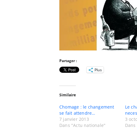
Partager :
Plus
Similaire
Chomage : le changement
Le ch
se fait attendre…
neces
7 janvier 2013
3 oct
Dans "Actu nationale"
Dans 