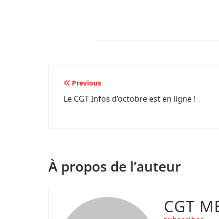
Navigation
Previous
Le CGT Infos d’octobre est en ligne !
de
l’article
À propos de l’auteur
CGT M