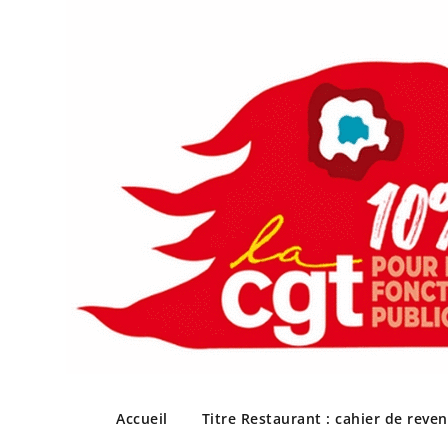
Skip
to
Accueil
Titre Restaurant : cahier de reve
content