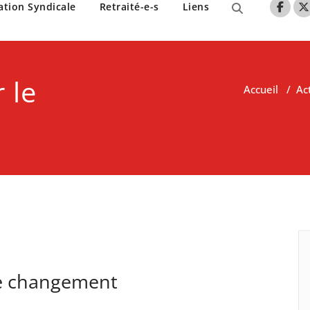
nne de Lille
ation Syndicale
Retraité-e-s
Liens
 le
Accueil
/
Ac
le changement