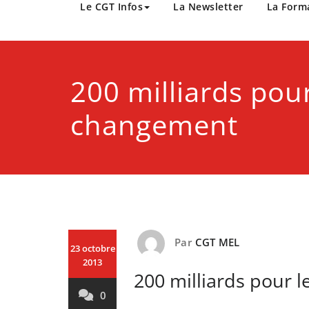
CGT Métropole Europée
Le CGT Infos
La Newsletter
La Form
200 milliards pour
changement
Par
CGT MEL
23 octobre
2013
200 milliards pour 
0