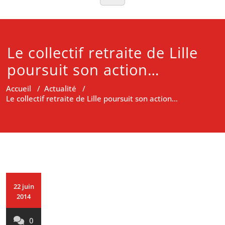
Le collectif retraite de Lille
poursuit son action…
Accueil
/
Actualité
/
Le collectif retraite de Lille poursuit son action…
22 juin
2014
0