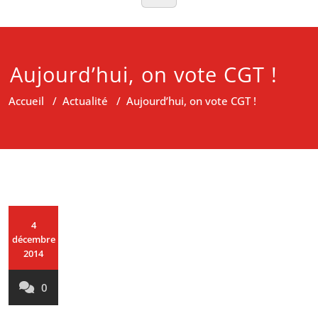
Aujourd’hui, on vote CGT !
Accueil
/
Actualité
/
Aujourd’hui, on vote CGT !
4
décembre
2014
0