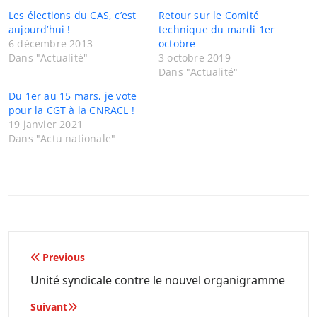
Les élections du CAS, c’est
Retour sur le Comité
aujourd’hui !
technique du mardi 1er
6 décembre 2013
octobre
Dans "Actualité"
3 octobre 2019
Dans "Actualité"
Du 1er au 15 mars, je vote
pour la CGT à la CNRACL !
19 janvier 2021
Dans "Actu nationale"
Navigation
Previous
de
Unité syndicale contre le nouvel organigramme
l’article
Suivant