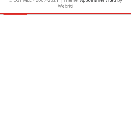
© CGT MEL - 2007-2021 | Theme:
Appointment Red
by
Webriti