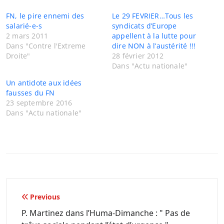
FN, le pire ennemi des
Le 29 FEVRIER…Tous les
salarié-e-s
syndicats d’Europe
2 mars 2011
appellent à la lutte pour
Dans "Contre l'Extreme
dire NON à l’austérité !!!
Droite"
28 février 2012
Dans "Actu nationale"
Un antidote aux idées
fausses du FN
23 septembre 2016
Dans "Actu nationale"
Navigation
Previous
de
P. Martinez dans l’Huma-Dimanche : " Pas de