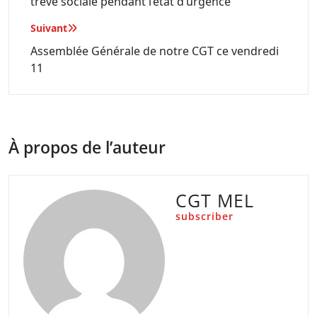
trêve sociale pendant l’état d’urgence "
l’article
Suivant
Assemblée Générale de notre CGT ce vendredi
11
À propos de l’auteur
CGT MEL
subscriber