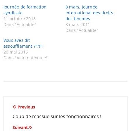
Journée de formation
8 mars, journée
syndicale
international des droits
11 octobre 2018
des femmes
Dans "Actualité"
8 mars 2011
Dans "Actualité"
Vous avez dit
essoufflement ???!!!
20 mai 2016
Dans "Actu nationale"
Navigation
Previous
de
Coup de massue sur les fonctionnaires !
l’article
Suivant