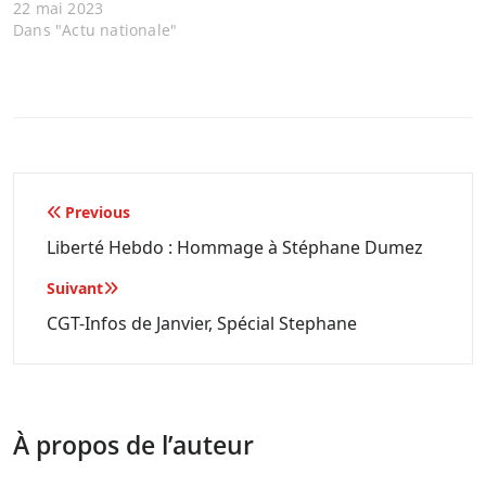
22 mai 2023
Dans "Actu nationale"
Navigation
Previous
de
Liberté Hebdo : Hommage à Stéphane Dumez
l’article
Suivant
CGT-Infos de Janvier, Spécial Stephane
À propos de l’auteur