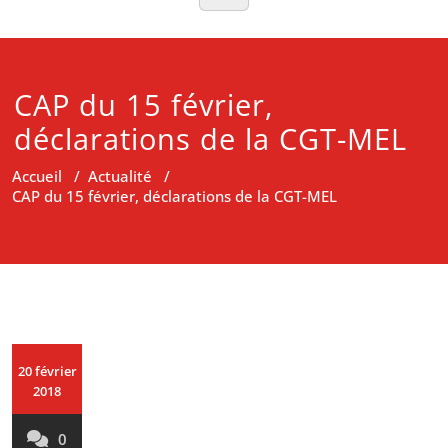
CAP du 15 février,
déclarations de la CGT-MEL
Accueil
/
Actualité
/
CAP du 15 février, déclarations de la CGT-MEL
20 février
2018
0