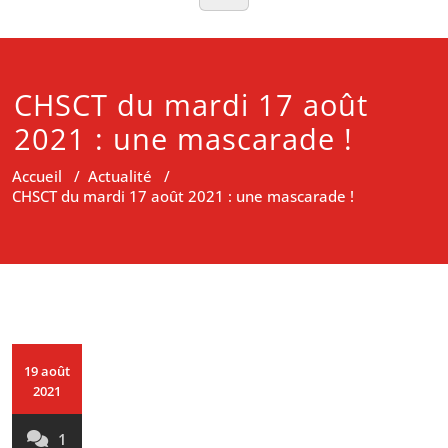
CHSCT du mardi 17 août
2021 : une mascarade !
Accueil
/
Actualité
/
CHSCT du mardi 17 août 2021 : une mascarade !
19 août
2021
1