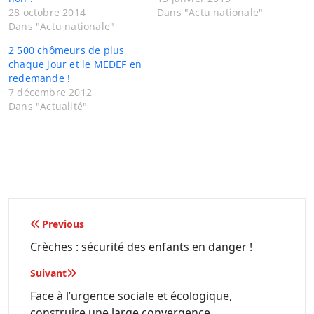
28 octobre 2014
Dans "Actu nationale"
Dans "Actu nationale"
2 500 chômeurs de plus
chaque jour et le MEDEF en
redemande !
7 décembre 2012
Dans "Actualité"
Navigation
Previous
de
Crèches : sécurité des enfants en danger !
l’article
Suivant
Face à l’urgence sociale et écologique,
construire une large convergence