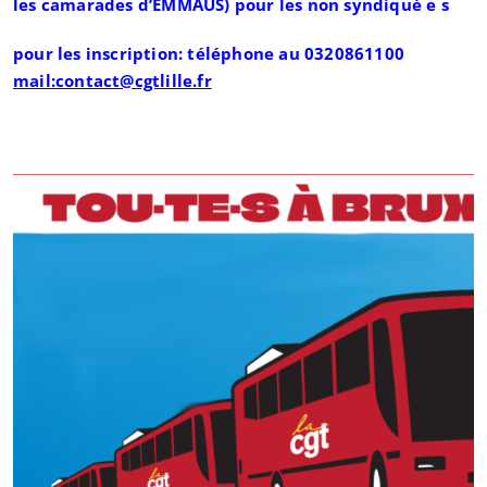
les camarades d’EMMAUS) pour les non syndiqué e s
pour les inscription: téléphone au 0320861100
mail:contact@cgtlille.fr