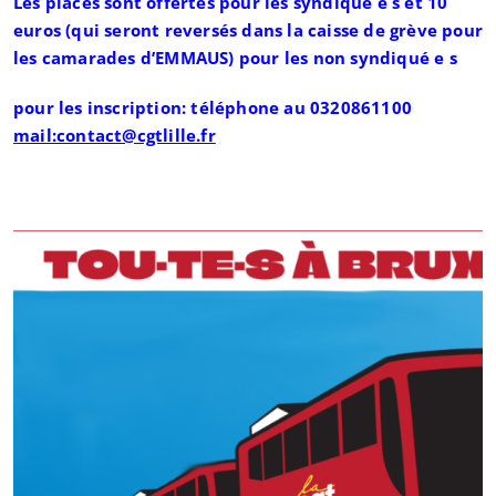
Les places sont offertes pour les syndiqué e s et 10
euros (qui seront reversés dans la caisse de grève pour
les camarades d’EMMAUS) pour les non syndiqué e s
pour les inscription: téléphone au 0320861100
mail:contact@cgtlille.fr