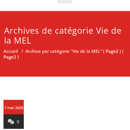
Archives de catégorie Vie de
la MEL
Accueil
/
Archive par catégorie "Vie de la MEL"
( Page2 ) (
Page2 )
7 mai 2025
0