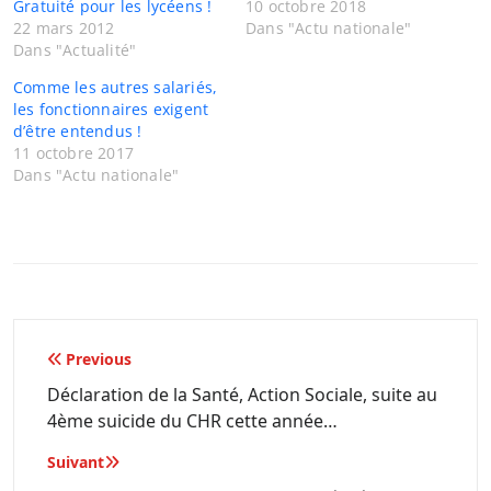
Gratuité pour les lycéens !
10 octobre 2018
22 mars 2012
Dans "Actu nationale"
Dans "Actualité"
Comme les autres salariés,
les fonctionnaires exigent
d’être entendus !
11 octobre 2017
Dans "Actu nationale"
Navigation
Previous
de
Déclaration de la Santé, Action Sociale, suite au
4ème suicide du CHR cette année…
l’article
Suivant