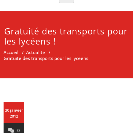
Gratuité des transports pour
les lycéens !
Accueil
/
Actualité
/
Gratuité des transports pour les lycéens !
30 janvier
2012
0