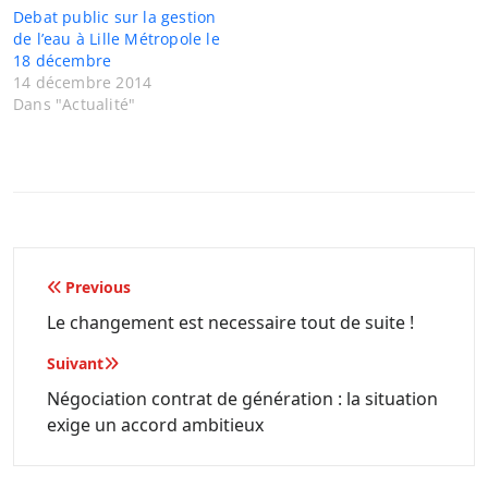
Debat public sur la gestion
de l’eau à Lille Métropole le
18 décembre
14 décembre 2014
Dans "Actualité"
Navigation
Previous
de
Le changement est necessaire tout de suite !
l’article
Suivant
Négociation contrat de génération : la situation
exige un accord ambitieux