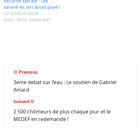
sécurité sociale : Les
salarié-es ont assez payé !
22 octobre 2024
Dans "Actu nationale"
Navigation
Previous
de
3eme debat sur l’eau : Le soutien de Gabriel
Amard
l’article
Suivant
2 500 chômeurs de plus chaque jour et le
MEDEF en redemande !