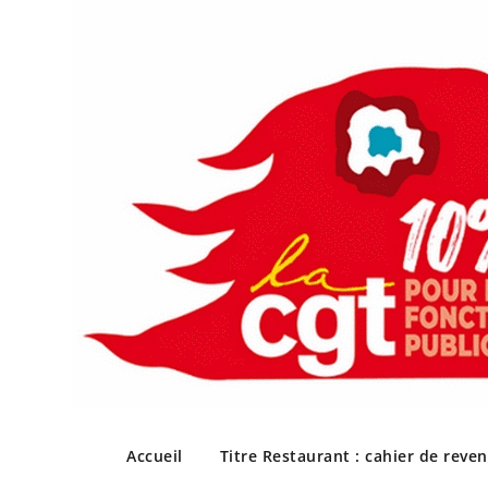
Skip
to
Accueil
Titre Restaurant : cahier de reve
content