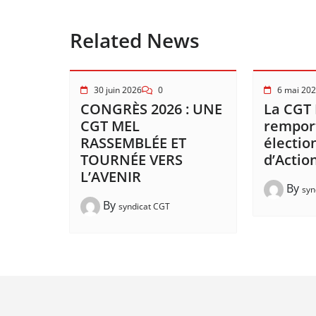
Related News
30 juin 2026
0
6 mai 20
CONGRÈS 2026 : UNE
La CGT
CGT MEL
remport
RASSEMBLÉE ET
électio
TOURNÉE VERS
d’Action
L’AVENIR
By
syn
By
syndicat CGT