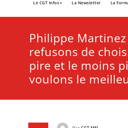
CGT Métropole Europée
Le CGT Infos
La Newsletter
La Form
Philippe Martinez
refusons de choisi
pire et le moins p
voulons le meille
Par
CGT MEL