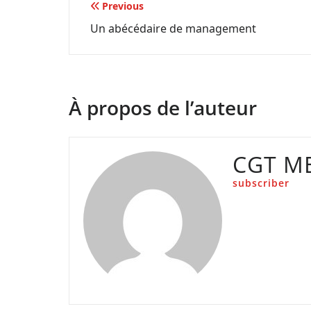
Navigation
Previous
Un abécédaire de management
de
l’article
À propos de l’auteur
CGT M
subscriber