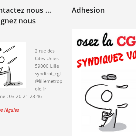
ontactez nous …
Adhesion
ignez nous
2 rue des
Cités Unies
59000 Lille
syndicat_cgt
@lillemetrop
ole.fr
ne : 03 20 21 23 46
s légales