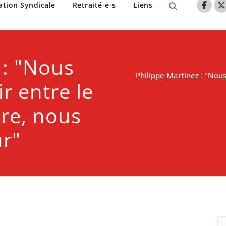
nne de Lille
ation Syndicale
Retraité-e-s
Liens
 : "Nous
Philippe Martinez : "Nous 
r entre le
ire, nous
ur"