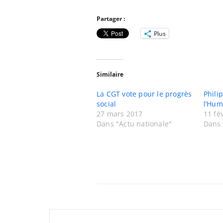
Partager :
Plus
Similaire
La CGT vote pour le progrès
Phili
social
l’Hum
27 mars 2017
11 fé
Dans "Actu nationale"
Dans 