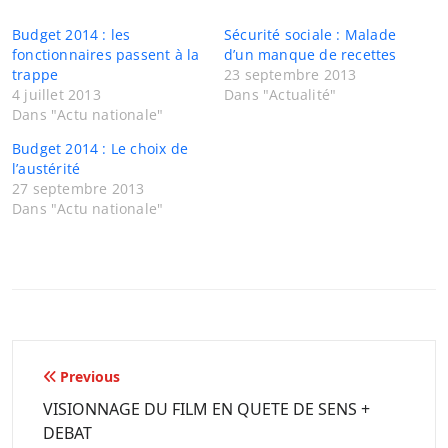
Budget 2014 : les
Sécurité sociale : Malade
fonctionnaires passent à la
d’un manque de recettes
trappe
23 septembre 2013
4 juillet 2013
Dans "Actualité"
Dans "Actu nationale"
Budget 2014 : Le choix de
l’austérité
27 septembre 2013
Dans "Actu nationale"
Navigation
Previous
de
VISIONNAGE DU FILM EN QUETE DE SENS +
DEBAT
l’article