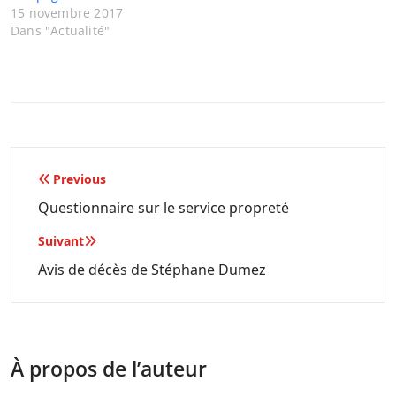
15 novembre 2017
Dans "Actualité"
Navigation
Previous
de
Questionnaire sur le service propreté
l’article
Suivant
Avis de décès de Stéphane Dumez
À propos de l’auteur